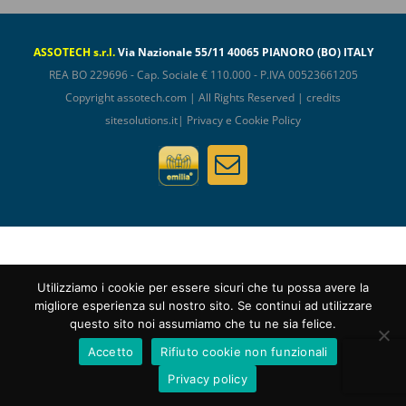
ASSOTECH s.r.l.
Via Nazionale 55/11 40065 PIANORO (BO) ITALY
REA BO 229696 - Cap. Sociale € 110.000 - P.IVA 00523661205
Copyright
assotech.com
| All Rights Reserved | credits
sitesolutions.it
|
Privacy e Cookie Policy
Assotech
Email
ConfIndustria
Utilizziamo i cookie per essere sicuri che tu possa avere la
migliore esperienza sul nostro sito. Se continui ad utilizzare
questo sito noi assumiamo che tu ne sia felice.
Accetto
Rifiuto cookie non funzionali
Privacy policy