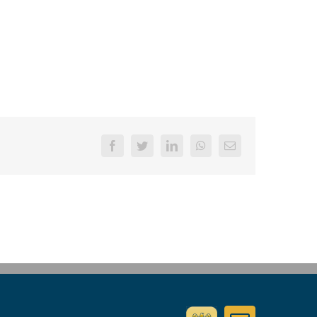
Facebook
Twitter
LinkedIn
WhatsApp
Email
Assotech