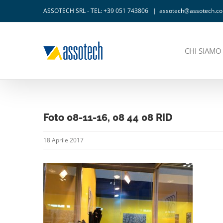
Salta
ASSOTECH SRL - TEL: +39 051 743806
|
assotech@assotech.c
al
contenuto
CHI SIAMO
Foto 08-11-16, 08 44 08 RID
18 Aprile 2017