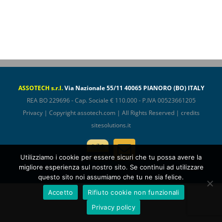
ASSOTECH s.r.l.
Via Nazionale 55/11 40065 PIANORO (BO) ITALY
REA BO 229696 - Cap. Sociale € 110.000 - P.IVA 00523661205
Privacy
| Copyright
assotech.com
| All Rights Reserved | credits
sitesolutions.it
Assotech
Email
ConfIndustria
Utilizziamo i cookie per essere sicuri che tu possa avere la
migliore esperienza sul nostro sito. Se continui ad utilizzare
questo sito noi assumiamo che tu ne sia felice.
Accetto
Rifiuto cookie non funzionali
Privacy policy