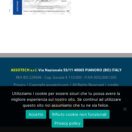
ASSOTECH s.r.l.
Via Nazionale 55/11 40065 PIANORO (BO) ITALY
REA BO 229696 - Cap. Sociale € 110.000 - P.IVA 00523661205
Privacy
| Copyright
assotech.com
| All Rights Reserved | credits
sitesolutions.it
Utilizziamo i cookie per essere sicuri che tu possa avere la
migliore esperienza sul nostro sito. Se continui ad utilizzare
Assotech
Email
questo sito noi assumiamo che tu ne sia felice.
ConfIndustria
Accetto
Rifiuto cookie non funzionali
Privacy policy